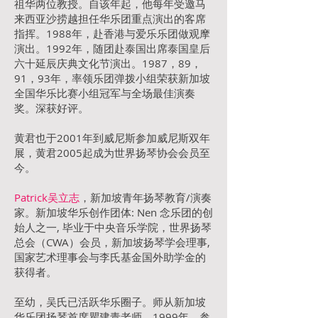
祖华两位教授。自该年起，他每年受邀马
来西亚沙捞越担任华乐团重点演出的客席
指挥。1988年，赴香港与爱乐乐团做观摩
演出。1992年，随团赴泰国出席泰国皇后
六十延辰庆典文化节演出。1987，89，
91，93年，率领乐团弹拨小组荣获新加坡
全国华乐比赛小组冠军与全场最佳演奏
奖。深获好评。
黄君也于2001年到威尼斯参加威尼斯双年
展，黄君2005起成为世界扬琴协会会员至
今。
Patrick吴立志
，新加坡青年扬琴教育/演奏
家。新加坡华乐创作团体: Nen 念乐团的创
始人之一, 毕业于中央音乐学院，世界扬
琴
总会（CWA）会员，新加坡扬琴学会理事,
国家艺术理事会与李氏基金国外助学金的
获得者。
至幼，吴氏已活跃华乐圈子。师从新加坡
华乐团扬琴首席瞿建青老师。1999年，参