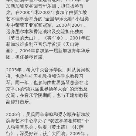
加新加坡空谷回音华乐团，担任扬琴首
席。在2000年和2002年参加了由新加坡
艺术理事会举办的 “全国华乐比赛” 小组类
别中荣获了亚军和冠军。2000与2001，
远奔墨尔本和香港演出及交流担任独奏
《节日的天山》、《将军令》。2001年在
新加坡维多利亚音乐厅首演《天山诗
画》。2004年参加第一屈新加坡青年华乐
团，担任扬琴首席。
2005年，考入中央音乐学院，师从黄河教
授。也曾与桂习礼教授和许学东教授习
琴。同一年，也参与由世界扬琴总会在北
京举办的“第八届世界扬琴大会” 的演出及
交流，在音乐学院期间，也与王建华教授
副修打击乐。
2006年，吴氏同辛宗桦和梁永顺在新加坡
滨海艺术中心举办了 “双弦和琴相辉映” 个
人独奏音乐会，独奏《黄土请》《拉萨
行》，深受好评，获广大回响。2009年，