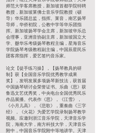
师范大学客席教授，新加坡首都学院特聘
教授，新加坡莱佛士音乐学院教授（硕
导）华乐团总监，指挥。莱音，南艺扬琴
导师，华侨初院，公教中学等华乐团指
挥。新加坡扬琴学会主席，新加坡华乐总
会理事，亚洲音协副主席，新加坡国立大
学、鼟华乐考级扬琴教程主编，星海音乐
学院扬琴考级教程副主编，中国辰星民乐
团客席指挥，爱艺签约音乐家。
论文【徒手练习操】，【扬琴教具的研
制】获【全国音乐学院优秀教学成果
奖】，发明发展多项扬琴新技法，获首届
中国扬琴研讨会荣誉证书。乐曲《思》获
鲁迅文艺优秀奖，中央电台全国优秀民乐
作品展播。代表作《思》，《江雪》，
《小月儿高》，《悲歌》，重奏曲《三字
经》，《火花》为爱艺学院录制扬琴教学
视频。应邀到浙江音乐学院，天津音乐学
院，海南大学，南方科技大学，天津音乐
附中，中国音乐学院附中等地讲学。天津