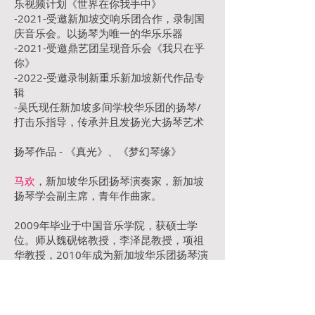
乐视频计划《世界在你我手中》
-2021-受邀新加坡交响乐团合作，录制国
庆音乐会。以扬琴为唯一的华乐乐器
-2021-受邀鼎艺团呈现音乐会《我只在乎
你》
-2022-受邀录制新重乐新加坡新代作品专
辑
-吴氏现任新加坡多间学校华乐团的扬琴/
打击乐指导，传承并且发扬光大扬琴艺术
扬琴作品 - 《真光》、《梦幻琴缘》
马欢
，新加坡华乐团扬琴演奏家，新加坡
扬琴学会副主席，青年作曲家。
2009年毕业于中国音乐学院，获硕士学
位。师从魏砚铭教授，李泽昆教授，项祖
华教授，2010年成为新加坡华乐团扬琴演
奏家，其后随罗伟伦老师学习作曲，郑朝
吉博士学习指挥，现兼任新加坡南洋艺术
学院扬琴教师。