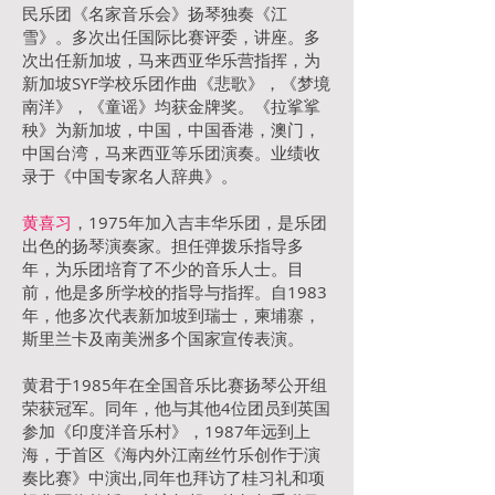
民乐团《名家音乐会》扬琴独奏《江
雪》。多次出任国际比赛评委，讲座。多
次出任新加坡，马来西亚华乐营指挥，为
新加坡SYF学校乐团作曲《悲歌》，《梦境
南洋》，《童谣》均获金牌奖。《拉挲挲
秧》为新加坡，中国，中国香港，澳门，
中国台湾，马来西亚等乐团演奏。业绩收
录于《中国专家名人辞典》。
黄喜
习
，1975年加入吉丰华乐团，是乐团
出色的扬琴演奏家。担任弹拨乐指导多
年，为乐团培育了不少的音乐人士。目
前，他是多所学校的指导与指挥。自1983
年，他多次代表新加坡到瑞士，柬埔寨，
斯里兰卡及南美洲多个国家宣传表演。
黄君于1985年在全国音乐比赛扬琴公开组
荣获冠军。同年，他与其他4位团员到英国
参加《印度洋音乐村》，1987年远到上
海，于首区《海内外江南丝竹乐创作于演
奏比赛》中演出,同年也拜访了桂习礼和项