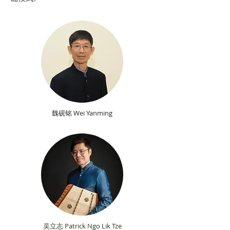
魏砚铭
Wei Yanming
吴立志
Patrick Ngo Lik Tze