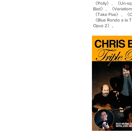
《Polly》、《Un-squ
Bad》、《Variation
《Take Five》、《C
《Blue Rondo a la
Opus 2》。