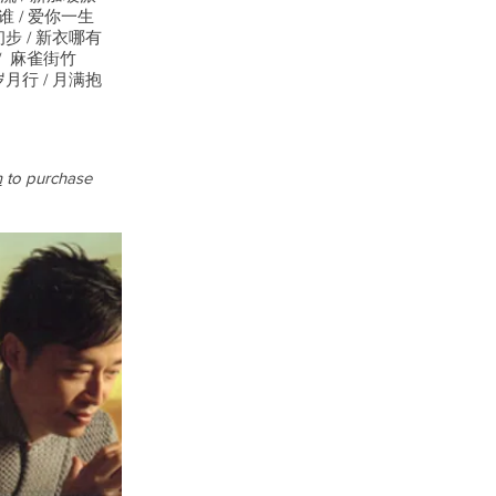
谁 / 爱你一生
初步 / 新衣哪有
 / 麻雀街竹
岁月行 / 月满抱
m
to purchase