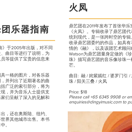
火凤
鼎艺团在2011年发布了首张华
华乐团乐器指南
《火凤》。专辑收录了鼎艺团代
统到现代，是一张跨时空的专辑
收录鼎艺团委约的作品，如具有
南》于2005年出版，对不同
情的《融》，以及该团艺术顾问Eric
史、曲目等进行了说明，为
Watson为鼎艺团量身定做的《
人员等提供了宝贵的信息来
珠》描写鼎艺团的音乐像珍珠一
芒。
别具一格的图片，对各乐器
曲目: 融 / 姹紫嫣红 / 婆罗门引 /
明，并列出了近期著名的曲
珠 / 阳关三叠 / 火凤
包括广泛的索引部分，将为
发现，并为音乐人士提供支
Price: $18
Please call +65 6345 9908 or em
乐家们呈献了深入的见解和
enquiries@dingyimusic.com
to pu
售出，还在奥斯陆、纽约、
等世界其他城市出售。本书
售中。