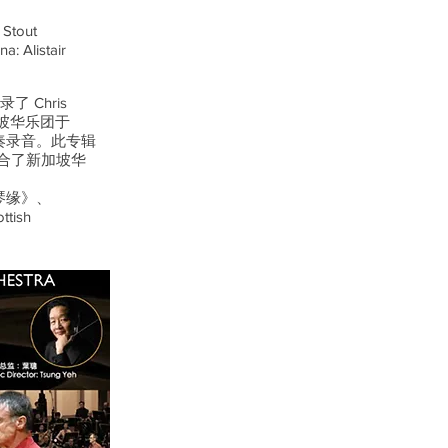
 Stout
a: Alistair
 Chris
与新加坡华乐团于
演奏录音。此专辑
合了新加坡华
《琴缘》、
tish