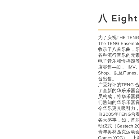
八 Eight
为了庆祝THE TEN
The TENG Ense
收录了八首乐曲，
各种流行音乐的元
电子音乐和慢摇滚
店零售—如，HMV、CD
Shop、以及iTune
台出售。
广受好评的TENG
了全新的华乐乐器音
员构成，将华乐器
们熟知的华乐乐器
令华乐更具吸引力
自2005年TENG
各大盛事，如，首尔的G
动仪式（Gastech 201
青年奥林匹克运动会（The
Games,YOG）