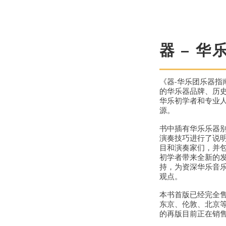
器 – 
《器-华乐团乐器指
的华乐器品牌、历
华乐初学者和专业
源。
书中插有华乐乐器
演奏技巧进行了说
目和演奏家们，并
初学者带来全新的
持，为资深华乐音
观点。
本书首版已经完全
东京、伦敦、北京
的再版目前正在销