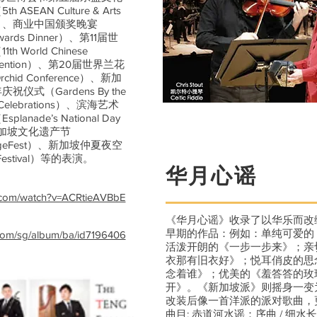
SEAN Culture & Arts
eting）、商业中国颁奖晚宴
 Awards Dinner）、第11届世
 World Chinese
Convention）、第20届世界兰花
rchid Conference）、新加
仪式（Gardens By the
ary Celebrations）、滨海艺术
nade’s National Day
）、新加坡文化遗产节
ritageFest）、新加坡仲夏夜空
t Festival）等的表演。
华月心谣
e.com/watch?v=ACRtieAVBbE
《华月心谣》收录了以华乐而改
早期的作品：例如：单纯可爱的
e.com/sg/album/ba/id7196406
活泼开朗的《一步一步来》；亲
衣那有旧衣好》；悦耳俏皮的思
念着谁》；优美的《羞答答的玫
开》。《新加坡派》则摇身一变
改装后像一首洋派的派对歌曲，
曲目: 赤道河水谣：序曲 / 细水长