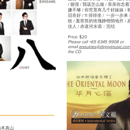
/ 倔强 / 我该怎么做 / 亲亲你念着
嫌不够 / 你究竟有几个好妹妹 / 
旧衣好 / 11 排排坐 / 一步一步来
枝 / 羞答答的玫瑰静悄悄地开 / 
佳人 / 赤道河水谣：完结
Price: $20
Please call +65 6345 9908 or
email
enquiries@dingyimusic.co
the CD.
山本真山