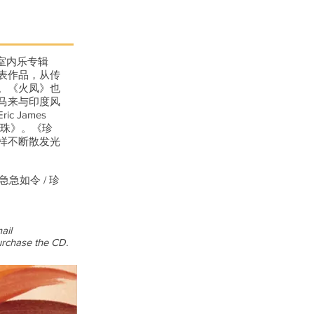
乐室内乐专辑
表作品，从传
。《火凤》也
马来与印度风
 James
珍珠》。《珍
样不断散发光
 急急如令 / 珍
ail
rchase the CD.