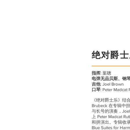
绝对爵士
指挥
: 葉聰
电弹无品贝斯、钢
吉他
: Joel Brown
口琴
: Peter Madcat 
《绝对爵士乐》结合了
Brubeck 在专
与长号的演奏，Joel
上 Peter Madca
和拼演出。专辑收录了
Blue Suites for Ha