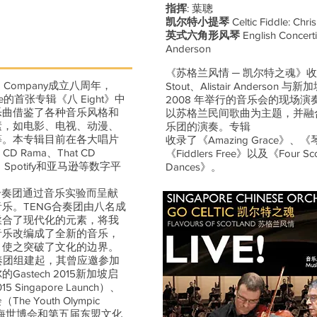
指挥
: 葉聰
凯尔特小提琴
Celtic Fiddle: Chris
英式六角形风琴
English Concertin
Anderson
《苏格兰风情 ─ 凯尔特之魂》收录了
G Company成立八周年，
Stout、Alistair Anderson 
mble的首张专辑《八 Eight》中
2008 年举行的音乐会的现场
乐曲借鉴了各种音乐风格和
以苏格兰民间歌曲为主题，并融
素，如电影、电视、动漫、
乐团的演奏。专辑
等。本专辑目前在各大唱片
收录了《Amazing Grace》、
 Rama、That CD
《Fiddlers Free》以及《Four Scot
s、Spotify和亚马逊等数字平
Dances》。
 合奏团通过音乐实验而呈献
乐。TENG合奏团由八名成
糅合了现代化的元素，将我
音乐改编成了全新的音乐，
，使之突破了文化的边界。
合奏团组建起，其曾应邀参加
astech 2015新加坡启
5 Singapore Launch）、
 Youth Olympic
、上海世博会和第五届东盟文化