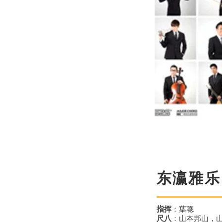
东瀛雅乐
指挥
：葉聰
尺八
：山本邦山，