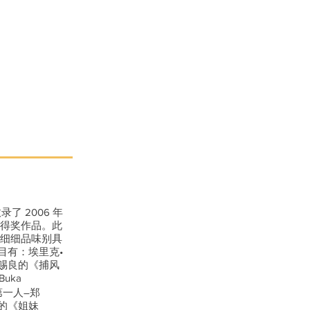
了 2006 年
部得奖作品。此
你细细品味别具
目有：埃里克•
赐良的《捕风
uka
第一人―郑
的《姐妹