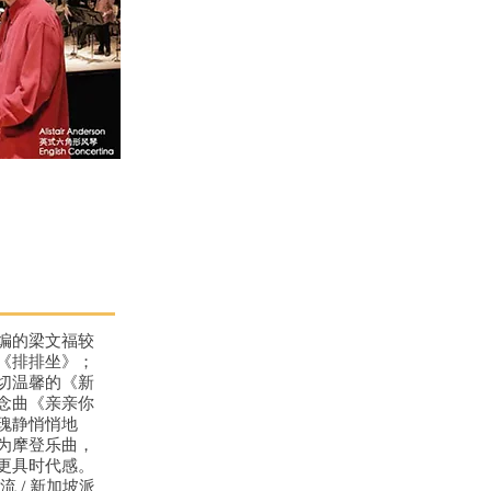
编的梁文福较
《排排坐》；
切温馨的《新
念曲《亲亲你
瑰静悄悄地
为摩登乐曲，
更具时代感。
流 / 新加坡派