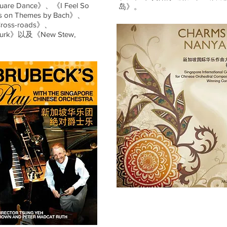
are Dance》、《I Feel So
岛》。
s on Themes by Bach》、
ross-roads》、
 Turk》以及《New Stew,