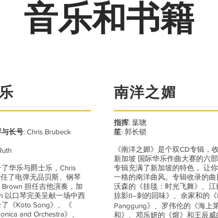
音乐和书籍
乐
南洋之媚
指挥
: 葉聰
琴与长号
: Chris Brubeck
笙
: 郭长锁
《南洋之媚》是个双CD专辑，收录
Ruth
新加坡 国际华乐作曲大赛的六
华乐与爵士乐，Chris
专辑充满了新加坡的特色， 让
辑中担任了电弹无品贝斯、钢琴
一格的南洋曲风。专辑收录的曲
 Brown 担任吉他演奏，加
沃森的《挂毯：时光飞舞》、江
t Ruth 以口琴完美呈献一场中西
掠影II–刺的回味》、余家和的《B
《Koto Song》、《
Panggung》、罗伟伦的《海上
rmonica and Orchestra》、
和》、邓乐妍的《熔》和王辰威