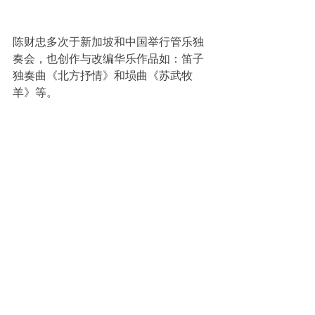
陈财忠多次于新加坡和中国举行管乐独
奏会，也创作与改编华乐作品如：笛子
独奏曲《北方抒情》和埙曲《苏武牧
羊》等。